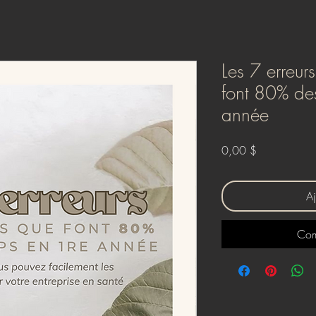
Les 7 erreur
font 80% des
année
Prix
0,00 $
Aj
Com