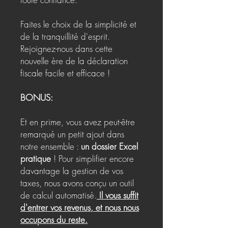
Faites le choix de la simplicité et
de la tranquillité d'esprit.
Rejoignez-nous dans cette
nouvelle ère de la déclaration
fiscale facile et efficace !
BONUS:
Et en prime, vous avez peut-être
remarqué un petit ajout dans
notre ensemble :
un dossier Excel
pratique
! Pour simplifier encore
davantage la gestion de vos
taxes, nous avons conçu un outil
de calcul automatisé.
Il vous suffit
d'entrer vos revenus, et nous nous
occupons du reste.